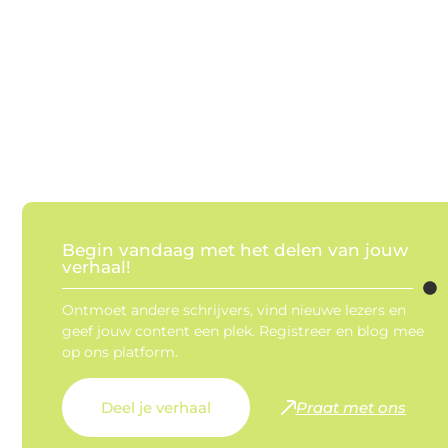
Begin vandaag met het delen van jouw
verhaal!
Ontmoet andere schrijvers, vind nieuwe lezers en
geef jouw content een plek. Registreer en blog mee
op ons platform.
Deel je verhaal
Praat met ons