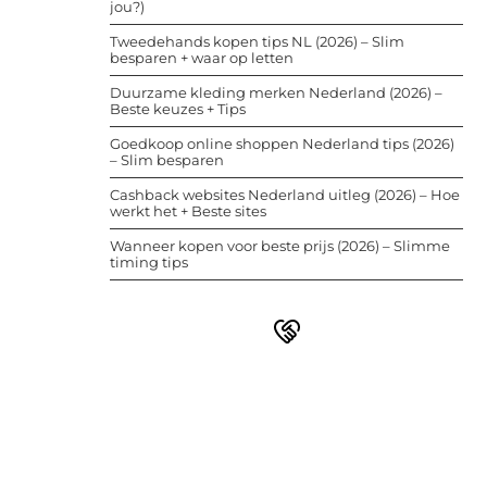
jou?)
Tweedehands kopen tips NL (2026) – Slim
besparen + waar op letten
Duurzame kleding merken Nederland (2026) –
Beste keuzes + Tips
Goedkoop online shoppen Nederland tips (2026)
– Slim besparen
Cashback websites Nederland uitleg (2026) – Hoe
werkt het + Beste sites
Wanneer kopen voor beste prijs (2026) – Slimme
timing tips
Word deel van een actieve
blogcommunity
Bij ons krijg je meer dan alleen een
plek om te schrijven. Ontmoet andere
schrijvers, ontvang feedback, en laat je