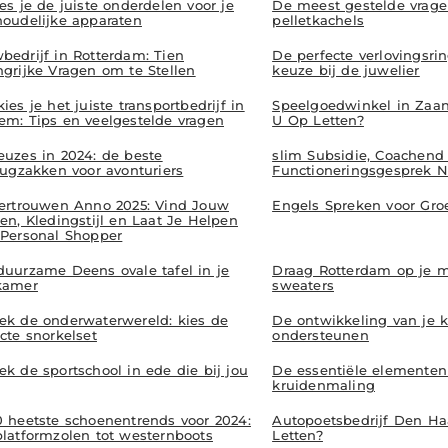
es je de juiste onderdelen voor je
De meest gestelde vrage
houdelijke apparaten
pelletkachels
bedrijf in Rotterdam: Tien
De perfecte verlovingsri
ngrijke Vragen om te Stellen
keuze bij de juwelier
ies je het juiste transportbedrijf in
Speelgoedwinkel in Zaa
em: Tips en veelgestelde vragen
U Op Letten?
euzes in 2024: de beste
slim Subsidie, Coachend
rugzakken voor avonturiers
Functioneringsgesprek Ni
vertrouwen Anno 2025: Vind Jouw
Engels Spreken voor Gro
en, Kledingstijl en Laat Je Helpen
 Personal Shopper
duurzame Deens ovale tafel in je
Draag Rotterdam op je
kamer
sweaters
ek de onderwaterwereld: kies de
De ontwikkeling van je 
cte snorkelset
ondersteunen
k de sportschool in ede die bij jou
De essentiële elementen v
kruidenmaling
0 heetste schoenentrends voor 2024:
Autopoetsbedrijf Den H
platformzolen tot westernboots
Letten?