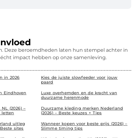
invloed
ren. Deze beroemdheden laten hun stempel achter in
k écht impact hebben op onze samenleving.
 in 2026
Kies de juiste slowfeeder voor jouw
paard
in Eindhoven
Luxe overhemden en de kracht van
duurzame herenmode
NL (2026) –
Duurzame kleding merken Nederland
 letten
(2026) – Beste keuzes + Tips
land uitleg
Wanneer kopen voor beste prijs (2026) –
Beste sites
Slimme timing tips