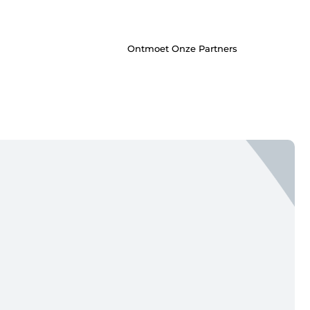
inspireren door de verhalen van
anderen.
Ontmoet Onze Partners