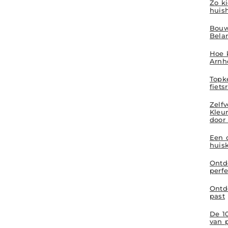
Zo ki
huis
Bouw
Bela
Hoe k
Arnh
Topk
fiets
Zelf
Kleur
door
Een 
huis
Ontd
perfe
Ontde
past
De 1
van 