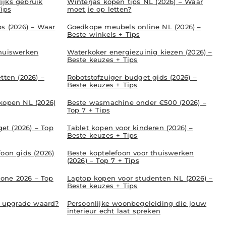
ijks gebruik
Winterjas kopen tips NL (2026) – Waar
Tips
moet je op letten?
ps (2026) – Waar
Goedkope meubels online NL (2026) –
Beste winkels + Tips
thuiswerken
Waterkoker energiezuinig kiezen (2026) –
Beste keuzes + Tips
tten (2026) –
Robotstofzuiger budget gids (2026) –
Beste keuzes + Tips
 kopen NL (2026)
Beste wasmachine onder €500 (2026) –
Top 7 + Tips
t (2026) – Top
Tablet kopen voor kinderen (2026) –
Beste keuzes + Tips
foon gids (2026)
Beste koptelefoon voor thuiswerken
(2026) – Top 7 + Tips
one 2026 – Top
Laptop kopen voor studenten NL (2026) –
Beste keuzes + Tips
de upgrade waard?
Persoonlijke woonbegeleiding die jouw
interieur echt laat spreken