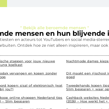
" Bekijk alle beroemde mensen "
de mensen en hun blijvende 
tiesten en acteurs tot YouTubers en social media-ster
rbuiten. Ontdek hoe ze niet alleen inspireren, maar oo
tische stappen voor jouw nieuwe
Nachtmode dames kiezen
ung koelkast
iodak vervangen en kopen zonder
Dit maakt een rijschool 
oop
goed
ord kopen: sisal of elektronisch (wat
Tweedehands kopen tips 
bij jou?)
Slim besparen + waar op
koop online shoppen Nederland tips
Cashback websites Neder
6) – Slim besparen
(2026) – Hoe werkt het + 