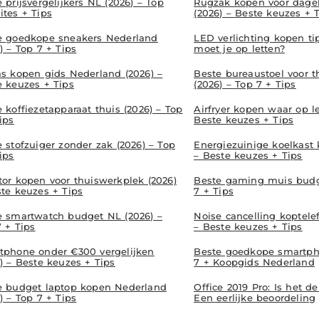
 prijsvergelijkers NL (2026) – Top
Rugzak kopen voor dagel
ites + Tips
(2026) – Beste keuzes + 
e goedkope sneakers Nederland
LED verlichting kopen ti
) – Top 7 + Tips
moet je op letten?
as kopen gids Nederland (2026) –
Beste bureaustoel voor 
e keuzes + Tips
(2026) – Top 7 + Tips
 koffiezetapparaat thuis (2026) – Top
Airfryer kopen waar op le
ips
Beste keuzes + Tips
 stofzuiger zonder zak (2026) – Top
Energiezuinige koelkast
ips
– Beste keuzes + Tips
tor kopen voor thuiswerkplek (2026)
Beste gaming muis budge
ste keuzes + Tips
7 + Tips
e smartwatch budget NL (2026) –
Noise cancelling koptele
 + Tips
– Beste keuzes + Tips
tphone onder €300 vergelijken
Beste goedkope smartph
) – Beste keuzes + Tips
7 + Koopgids Nederland
e budget laptop kopen Nederland
Office 2019 Pro: Is het 
) – Top 7 + Tips
Een eerlijke beoordeling