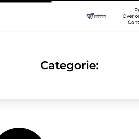
P
Over o
Cont
Categorie: