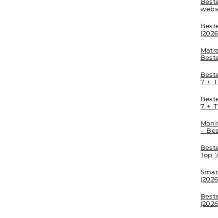
Beste
webs
Best
(2026
Matr
Best
Beste
7 + T
Beste
7 + T
Moni
– Be
Best
Top 7
Smar
(2026
Best
(2026