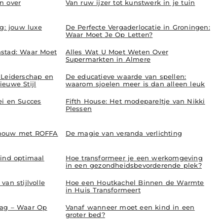
n over
Van ruw ijzer tot kunstwerk in je tuin
ng: jouw luxe
De Perfecte Vergaderlocatie in Groningen:
Waar Moet Je Op Letten?
nstad: Waar Moet
Alles Wat U Moet Weten Over
Supermarkten in Almere
 Leiderschap en
De educatieve waarde van spellen:
euwe Stijl
waarom sjoelen meer is dan alleen leuk
ei en Succes
Fifth House: Het modepareltje van Nikki
Plessen
 mouw met ROFFA
De magie van veranda verlichting
kind optimaal
Hoe transformeer je een werkomgeving
in een gezondheidsbevorderende plek?
an stijlvolle
Hoe een Houtkachel Binnen de Warmte
in Huis Transformeert
aag – Waar Op
Vanaf wanneer moet een kind in een
groter bed?