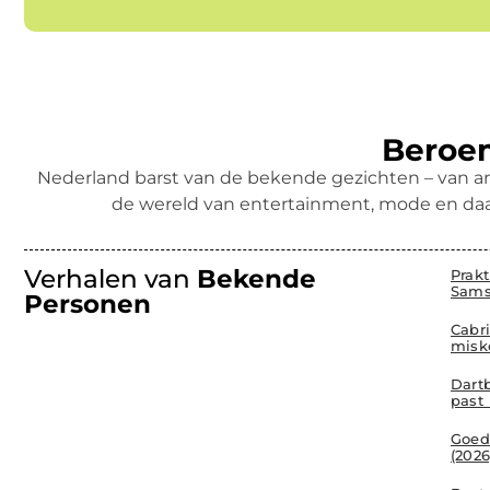
Beroem
Nederland barst van de bekende gezichten – van ar
de wereld van entertainment, mode en daa
Verhalen van
Bekende
Prak
Sams
Personen
Cabr
misk
Dartb
past 
Goed
(202