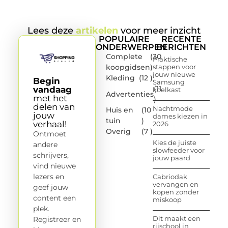
Lees deze
artikelen
voor meer inzicht
POPULAIRE
RECENTE
ONDERWERPEN
BERICHTEN
Complete
(30
Praktische
koopgidsen
)
stappen voor
jouw nieuwe
Kleding
(12 )
Begin
Samsung
(11
vandaag
koelkast
Advertenties
met het
)
delen van
Nachtmode
Huis en
(10
jouw
dames kiezen in
tuin
)
verhaal!
2026
Overig
(7 )
Ontmoet
Kies de juiste
andere
slowfeeder voor
schrijvers,
jouw paard
vind nieuwe
lezers en
Cabriodak
vervangen en
geef jouw
kopen zonder
content een
miskoop
plek.
Dit maakt een
Registreer en
rijschool in