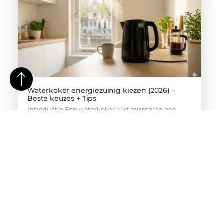
Waterkoker energiezuinig kiezen (2026) –
Beste keuzes + Tips
Introductie Een waterkoker lijkt misschien een
eenvoudig apparaat, maar hij wordt vaak
meerdere keren per dag gebruikt. Hierdoor kan
het energieverbruik ongemerkt oplopen, vooral als
je een minder efficiënt model gebruikt. In
Nederland, waar energieprijzen relatief hoog zijn,
kiezen steeds meer mensen bewust voor
energiezuinige apparaten. Een energiezuinige
waterkoker kan helpen om op lange termijn
kosten te besparen, zonder in