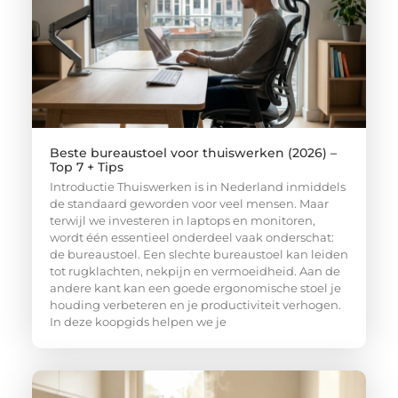
Beste bureaustoel voor thuiswerken (2026) –
Top 7 + Tips
Introductie Thuiswerken is in Nederland inmiddels
de standaard geworden voor veel mensen. Maar
terwijl we investeren in laptops en monitoren,
wordt één essentieel onderdeel vaak onderschat:
de bureaustoel. Een slechte bureaustoel kan leiden
tot rugklachten, nekpijn en vermoeidheid. Aan de
andere kant kan een goede ergonomische stoel je
houding verbeteren en je productiviteit verhogen.
In deze koopgids helpen we je