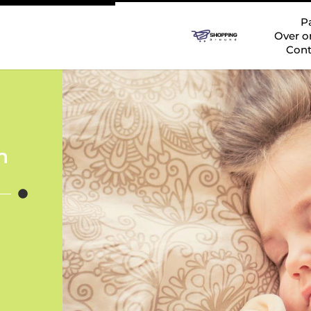
P
Over o
Cont
n