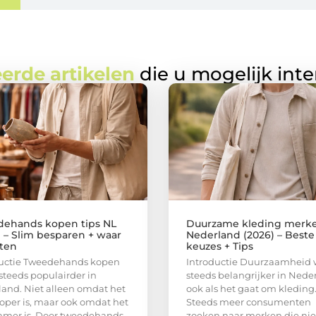
erde artikelen
die u mogelijk int
ehands kopen tips NL
Duurzame kleding merk
) – Slim besparen + waar
Nederland (2026) – Beste
tten
keuzes + Tips
ductie Tweedehands kopen
Introductie Duurzaamheid 
steeds populairder in
steeds belangrijker in Nede
and. Niet alleen omdat het
ook als het gaat om kleding
per is, maar ook omdat het
Steeds meer consumenten
amer is. Door tweedehands
zoeken naar merken die nie