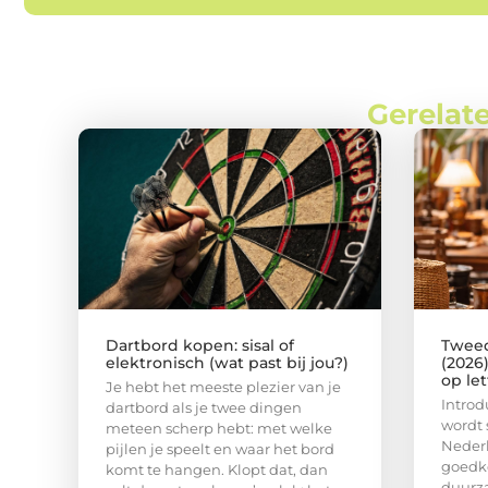
Gerelate
Dartbord kopen: sisal of
Tweed
elektronisch (wat past bij jou?)
(2026
op le
Je hebt het meeste plezier van je
Intro
dartbord als je twee dingen
wordt 
meteen scherp hebt: met welke
Nederl
pijlen je speelt en waar het bord
goedko
komt te hangen. Klopt dat, dan
duurz