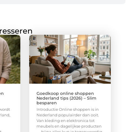
eresseren
en
Goedkoop online shoppen
Nederland tips (2026) – Slim
besparen
wordt
Introductie Online shoppen is in
rland,
Nederland populairder dan ooit.
.
Van kleding en elektronica tot
meubels en dagelijkse producten
t
— bijna alles kun je tegenwoordig