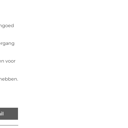
engoed
ergang
en voor
 hebben.
il