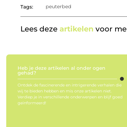
peuterbed
Tags:
Lees deze
artikelen
voor mee
Heb je deze artikelen al onder ogen
gehad?
Ontdek de fascinerende en intrigerende verhalen die
wij te bieden hebben en mis onze artikelen niet.
Verdiep je in verschillende onderwerpen en blijf goed
geïnformeerd!