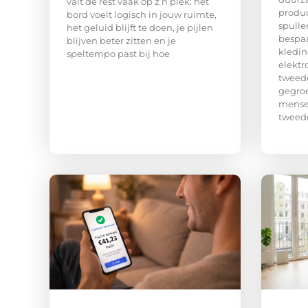
valt de rest vaak op z’n plek: het
produc
bord voelt logisch in jouw ruimte,
spulle
het geluid blijft te doen, je pijlen
bespaa
blijven beter zitten en je
kledin
speltempo past bij hoe
elektr
tweed
gegroe
mense
tweed