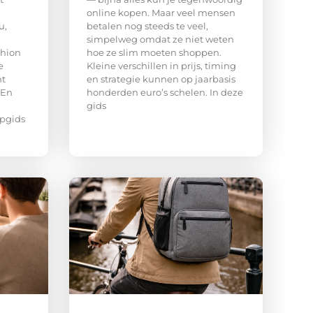
online kopen. Maar veel mensen
u,
betalen nog steeds te veel,
simpelweg omdat ze niet weten
shion
hoe ze slim moeten shoppen.
e
Kleine verschillen in prijs, timing
ht
en strategie kunnen op jaarbasis
 En
honderden euro’s schelen. In deze
gids
opgids