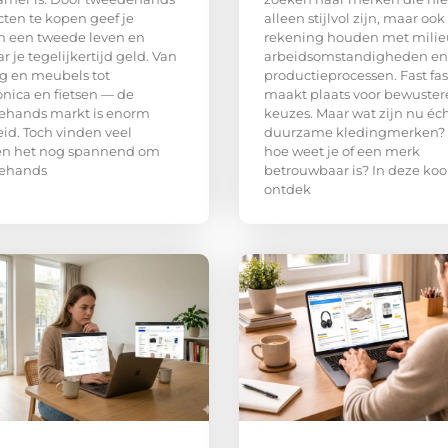
ten te kopen geef je
alleen stijlvol zijn, maar ook
n een tweede leven en
rekening houden met milie
r je tegelijkertijd geld. Van
arbeidsomstandigheden en
g en meubels tot
productieprocessen. Fast fa
onica en fietsen — de
maakt plaats voor bewuster
ehands markt is enorm
keuzes. Maar wat zijn nu éc
id. Toch vinden veel
duurzame kledingmerken?
n het nog spannend om
hoe weet je of een merk
ehands
betrouwbaar is? In deze ko
ontdek