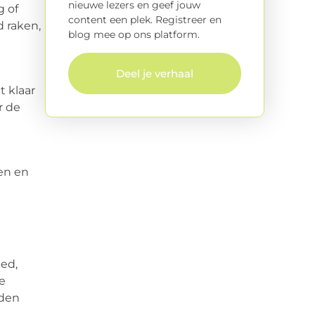
nieuwe lezers en geef jouw
g of
content een plek. Registreer en
d raken,
blog mee op ons platform.
Deel je verhaal
t klaar
r de
len en
bed,
e
eden