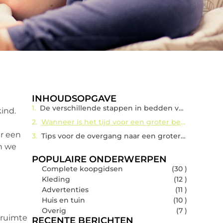
INHOUDSOPGAVE
De verschillende stappen in bedden voor kinderen
ind.
Wanneer is het tijd voor een groter bed?
er een
Tips voor de overgang naar een groter bed
en we
POPULAIRE ONDERWERPEN
Complete koopgidsen
(30 )
Kleding
(12 )
Advertenties
(11 )
Huis en tuin
(10 )
Overig
(7 )
 ruimte
RECENTE BERICHTEN