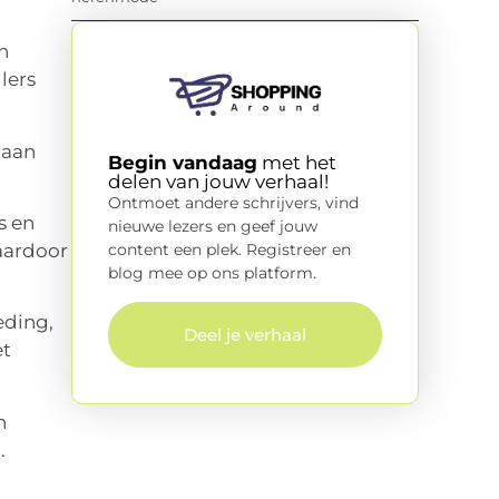
n
lers
taan
Begin vandaag
met het
delen van jouw verhaal!
Ontmoet andere schrijvers, vind
s en
nieuwe lezers en geef jouw
aardoor
content een plek. Registreer en
blog mee op ons platform.
eding,
Deel je verhaal
et
n
.