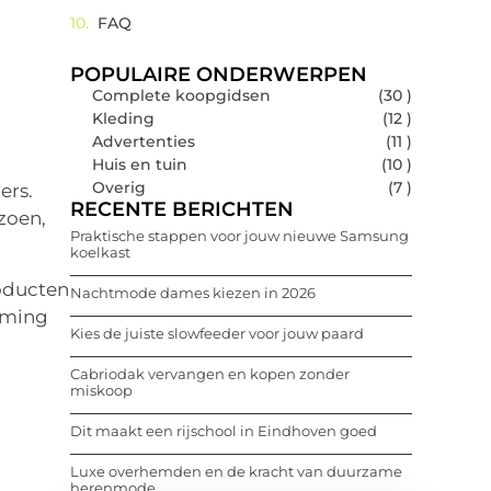
FAQ
POPULAIRE ONDERWERPEN
Complete koopgidsen
(30 )
Kleding
(12 )
Advertenties
(11 )
Huis en tuin
(10 )
Overig
(7 )
ers.
RECENTE BERICHTEN
zoen,
Praktische stappen voor jouw nieuwe Samsung
koelkast
roducten
Nachtmode dames kiezen in 2026
timing
Kies de juiste slowfeeder voor jouw paard
Cabriodak vervangen en kopen zonder
miskoop
Dit maakt een rijschool in Eindhoven goed
Luxe overhemden en de kracht van duurzame
herenmode