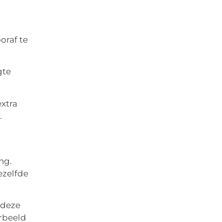
oraf te
gte
xtra
.
ng.
ezelfde
 deze
rbeeld