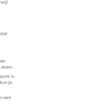
wijl
stal
nde
n doen.
zicht in
kun je
jn een