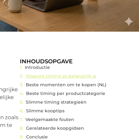
INHOUDSOPGAVE
Introductie
Waarom timing zo belangrijk is
Beste momenten om te kopen (NL)
ngrijke
Beste timing per productcategorie
elijke
Slimme timing strategieën
Slimme kooptips
n zoals
Veelgemaakte fouten
im te
Gerelateerde koopgidsen
Conclusie