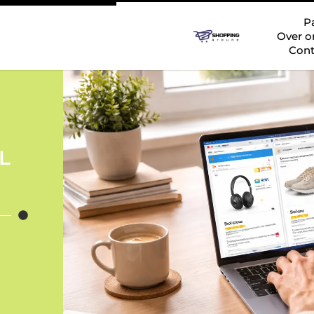
P
Over o
Cont
NL