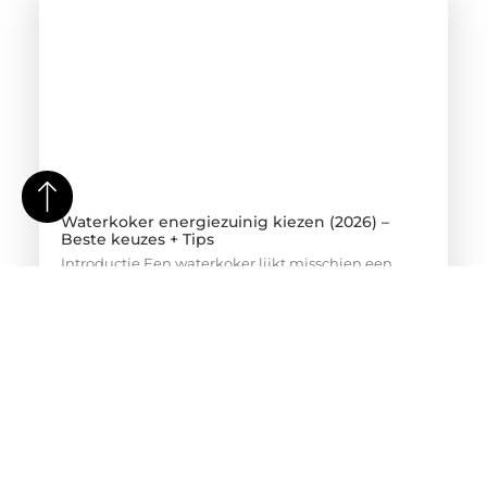
Waterkoker energiezuinig kiezen (2026) –
Beste keuzes + Tips
Introductie Een waterkoker lijkt misschien een
eenvoudig apparaat, maar hij wordt vaak
meerdere keren per dag gebruikt. Hierdoor kan
het energieverbruik ongemerkt oplopen, vooral als
je een minder efficiënt model gebruikt. In
Nederland, waar energieprijzen relatief hoog zijn,
kiezen steeds meer mensen bewust voor
energiezuinige apparaten. Een energiezuinige
waterkoker kan helpen om op lange termijn
kosten te besparen, zonder in