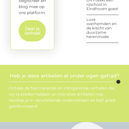
Dit maakt een
Registreer en
rijschool in
blog mee op
Eindhoven goed
ons platform.
Luxe
overhemden en
de kracht van
Deel je
duurzame
verhaal
herenmode
Heb je deze artikelen al onder ogen gehad?
Ontdek de fascinerende en intrigerende verhalen die
wij te bieden hebben en mis onze artikelen niet.
Verdiep je in verschillende onderwerpen en blijf goed
geïnformeerd!