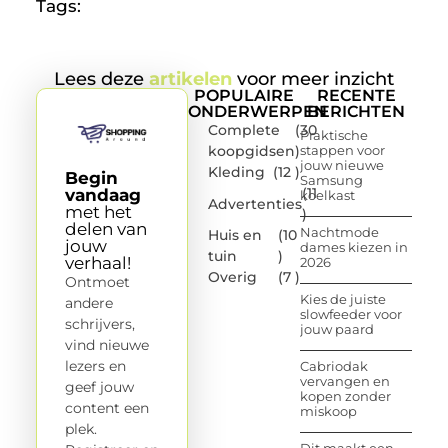
Tags:
Lees deze
artikelen
voor meer inzicht
POPULAIRE
RECENTE
ONDERWERPEN
BERICHTEN
Complete
(30
Praktische
koopgidsen
)
stappen voor
jouw nieuwe
Kleding
(12 )
Begin
Samsung
(11
vandaag
koelkast
Advertenties
met het
)
delen van
Nachtmode
Huis en
(10
jouw
dames kiezen in
tuin
)
verhaal!
2026
Overig
(7 )
Ontmoet
Kies de juiste
andere
slowfeeder voor
schrijvers,
jouw paard
vind nieuwe
lezers en
Cabriodak
vervangen en
geef jouw
kopen zonder
content een
miskoop
plek.