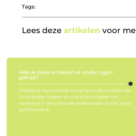
Tags:
Lees deze
artikelen
voor mee
Heb je deze artikelen al onder ogen
gehad?
Ontdek de fascinerende en intrigerende verhalen die
wij te bieden hebben en mis onze artikelen niet.
Verdiep je in verschillende onderwerpen en blijf goed
geïnformeerd!