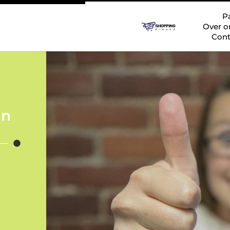
P
Over o
Cont
in