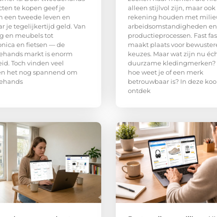
ten te kopen geef je
alleen stijlvol zijn, maar ook
n een tweede leven en
rekening houden met milie
r je tegelijkertijd geld. Van
arbeidsomstandigheden en
g en meubels tot
productieprocessen. Fast fa
onica en fietsen — de
maakt plaats voor bewuster
ehands markt is enorm
keuzes. Maar wat zijn nu éc
id. Toch vinden veel
duurzame kledingmerken?
n het nog spannend om
hoe weet je of een merk
ehands
betrouwbaar is? In deze ko
ontdek