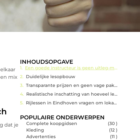
INHOUDSOPGAVE
Een goede instructeur is geen uitleg-machine, maar een coach
 elkaar
Duidelijke lesopbouw
een mix
Transparante prijzen en geen vage pakketten
Realistische inschatting van hoeveel lessen jij nodig hebt
Rijlessen in Eindhoven vragen om lokale kennis
ch
POPULAIRE ONDERWERPEN
Complete koopgidsen
(30 )
g dat je
Kleding
(12 )
Advertenties
(11 )