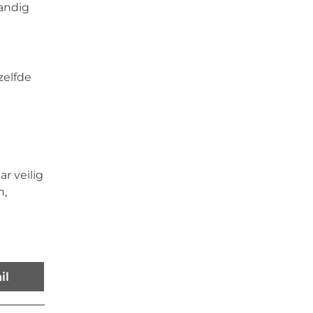
tandig
zelfde
ar veilig
n,
il