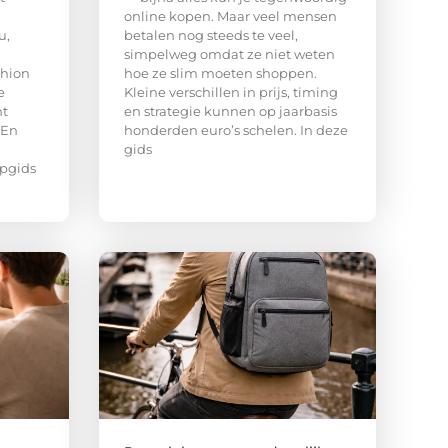
online kopen. Maar veel mensen
u,
betalen nog steeds te veel,
simpelweg omdat ze niet weten
shion
hoe ze slim moeten shoppen.
e
Kleine verschillen in prijs, timing
ht
en strategie kunnen op jaarbasis
 En
honderden euro’s schelen. In deze
gids
opgids