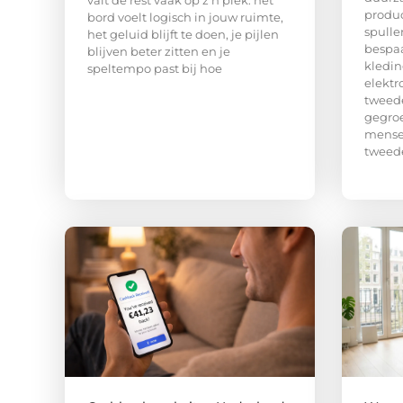
valt de rest vaak op z’n plek: het
produc
bord voelt logisch in jouw ruimte,
spulle
het geluid blijft te doen, je pijlen
bespaa
blijven beter zitten en je
kledin
speltempo past bij hoe
elektr
tweed
gegroe
mense
tweed