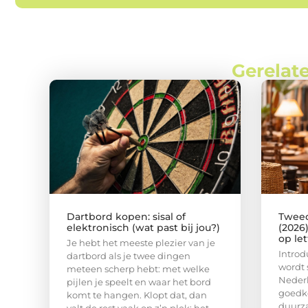
Gerelate
Dartbord kopen: sisal of
Tweed
elektronisch (wat past bij jou?)
(2026
op le
Je hebt het meeste plezier van je
Intro
dartbord als je twee dingen
wordt 
meteen scherp hebt: met welke
Nederl
pijlen je speelt en waar het bord
goedko
komt te hangen. Klopt dat, dan
duurz