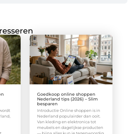
eresseren
en
Goedkoop online shoppen
Nederland tips (2026) – Slim
besparen
wordt
Introductie Online shoppen is in
rland,
Nederland populairder dan ooit.
.
Van kleding en elektronica tot
meubels en dagelijkse producten
t
— bijna alles kun je tegenwoordig