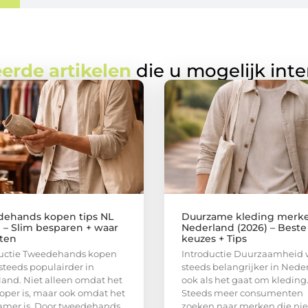
erde artikelen
die u mogelijk int
ehands kopen tips NL
Duurzame kleding merk
) – Slim besparen + waar
Nederland (2026) – Beste
tten
keuzes + Tips
ductie Tweedehands kopen
Introductie Duurzaamheid 
steeds populairder in
steeds belangrijker in Nede
and. Niet alleen omdat het
ook als het gaat om kleding
per is, maar ook omdat het
Steeds meer consumenten
amer is. Door tweedehands
zoeken naar merken die nie