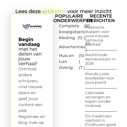
Lees deze
artikelen
voor meer inzicht
POPULAIRE
RECENTE
ONDERWERPEN
BERICHTEN
Complete
(30
Praktische
koopgidsen
)
stappen voor
jouw nieuwe
Kleding
(12 )
Begin
Samsung
(11
vandaag
koelkast
Advertenties
met het
)
delen van
Nachtmode
Huis en
(10
jouw
dames kiezen in
tuin
)
verhaal!
2026
Overig
(7 )
Ontmoet
Kies de juiste
andere
slowfeeder voor
schrijvers,
jouw paard
vind nieuwe
lezers en
Cabriodak
vervangen en
geef jouw
kopen zonder
content een
miskoop
plek.
Dit maakt een
Registreer en
rijschool in
blog mee op
Eindhoven goed