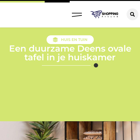
HUIS EN TUIN
Een duurzame Deens ovale
tafel in je huiskamer