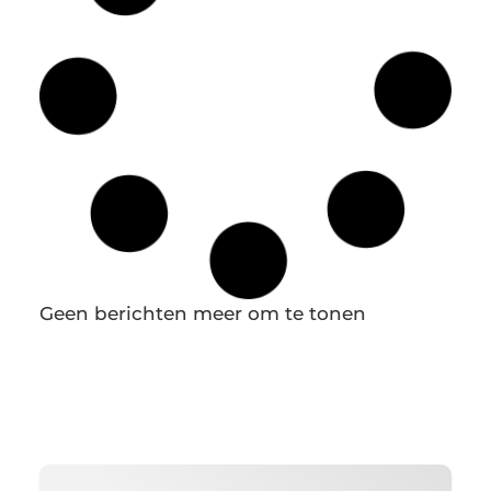
Matras kopen gids Nederland (2026) – Beste
keuzes + Tips
Introductie Een goed matras is essentieel voor je
gezondheid en nachtrust. Toch besteden veel
mensen hier minder aandacht aan dan nodig is,
terwijl je gemiddeld een derde van je leven in bed
doorbrengt. Een slecht matras kan leiden tot
rugklachten, slechte slaapkwaliteit en
vermoeidheid overdag. Aan de andere kant kan
het juiste matras je slaap aanzienlijk verbeteren en
bijdragen aan