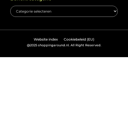
Waterkoker energiezuinig kiezen (2026) –
Beste keuzes + Tips
Introductie Een waterkoker lijkt misschien een
eenvoudig apparaat, maar hij wordt vaak
meerdere keren per dag gebruikt. Hierdoor kan
het energieverbruik ongemerkt oplopen, vooral als
je een minder efficiënt model gebruikt. In
Nederland, waar energieprijzen relatief hoog zijn,
kiezen steeds meer mensen bewust voor
energiezuinige apparaten. Een energiezuinige
waterkoker kan helpen om op lange termijn
kosten te besparen, zonder in