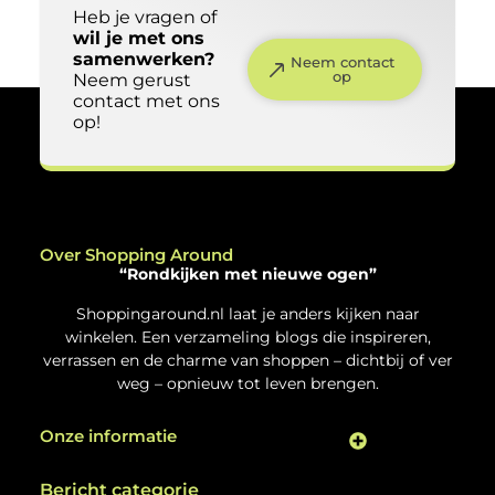
Beste bureaustoel voor thuiswerken (2026) –
Top 7 + Tips
Introductie Thuiswerken is in Nederland inmiddels
de standaard geworden voor veel mensen. Maar
terwijl we investeren in laptops en monitoren,
wordt één essentieel onderdeel vaak onderschat:
de bureaustoel. Een slechte bureaustoel kan leiden
tot rugklachten, nekpijn en vermoeidheid. Aan de
andere kant kan een goede ergonomische stoel je
houding verbeteren en je productiviteit verhogen.
In deze koopgids helpen we je