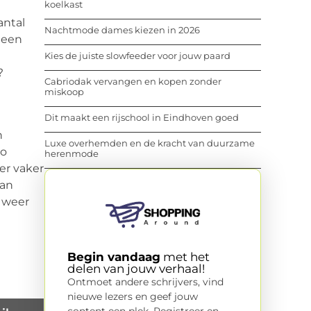
koelkast
antal
Nachtmode dames kiezen in 2026
n een
e
Kies de juiste slowfeeder voor jouw paard
?
Cabriodak vervangen en kopen zonder
miskoop
Dit maakt een rijschool in Eindhoven goed
n
Luxe overhemden en de kracht van duurzame
zo
herenmode
er vaker
van
k weer
Begin vandaag
met het
delen van jouw verhaal!
Ontmoet andere schrijvers, vind
nieuwe lezers en geef jouw