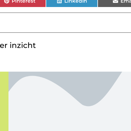
Pinterest
LinkedIn
Ema
r inzicht