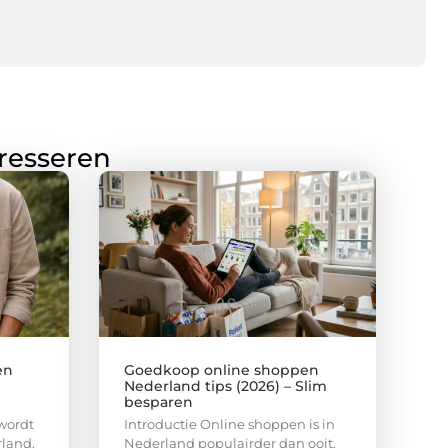
eresseren
en
Goedkoop online shoppen
Nederland tips (2026) – Slim
besparen
wordt
Introductie Online shoppen is in
rland,
Nederland populairder dan ooit.