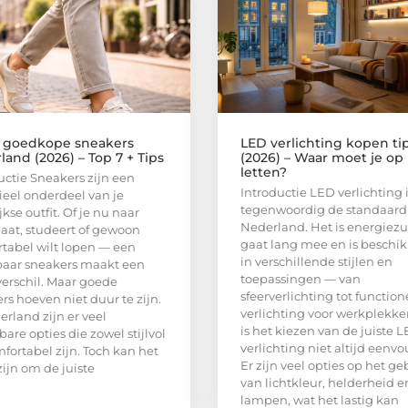
 goedkope sneakers
LED verlichting kopen ti
and (2026) – Top 7 + Tips
(2026) – Waar moet je op
letten?
uctie Sneakers zijn een
Introductie LED verlichting 
ieel onderdeel van je
tegenwoordig de standaard
kse outfit. Of je nu naar
Nederland. Het is energiezu
aat, studeert of gewoon
gaat lang mee en is beschi
tabel wilt lopen — een
in verschillende stijlen en
aar sneakers maakt een
toepassingen — van
verschil. Maar goede
sfeerverlichting tot function
rs hoeven niet duur te zijn.
verlichting voor werkplekke
erland zijn er veel
is het kiezen van de juiste 
bare opties die zowel stijlvol
verlichting niet altijd eenvo
mfortabel zijn. Toch kan het
Er zijn veel opties op het ge
zijn om de juiste
van lichtkleur, helderheid e
lampen, wat het lastig kan