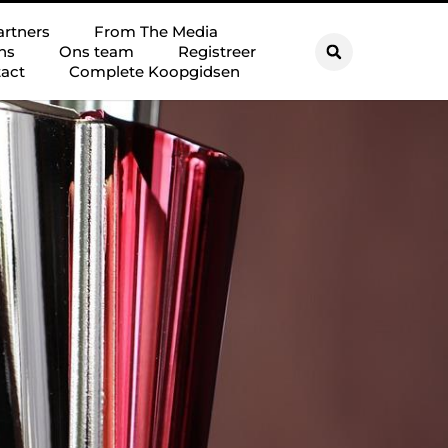
artners
From The Media
ns
Ons team
Registreer
act
Complete Koopgidsen