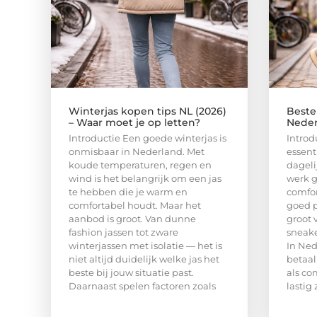
Winterjas kopen tips NL (2026)
Beste
– Waar moet je op letten?
Nederl
Introductie Een goede winterjas is
Introd
onmisbaar in Nederland. Met
essent
koude temperaturen, regen en
dagelij
wind is het belangrijk om een jas
werk g
te hebben die je warm en
comfor
comfortabel houdt. Maar het
goed p
aanbod is groot. Van dunne
groot 
fashion jassen tot zware
sneake
winterjassen met isolatie — het is
In Ned
niet altijd duidelijk welke jas het
betaal
beste bij jouw situatie past.
als co
Daarnaast spelen factoren zoals
lastig 