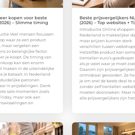
er kopen voor beste
Beste prijsvergelijkers N
(2026) – Slimme timing
(2026) – Top websites + T
Introductie Online shoppen
uctie Veel mensen focussen
Nederland is makkelijker da
 op waar ze een product
maar prijzen kunnen sterk
 maar vergeten een
verschillen tussen webshops
ns zo belangrijke factor:
Hetzelfde product kan soms
r je koopt. De timing van
tientallen euro’s goedkoper
ankoop kan een enorm
als je weet waar je moet zoe
il maken in de uiteindelijke
Daarom zijn prijsvergelijker
ie je betaalt. In Nederland
onmisbaar geworden. Ze he
r duidelijke patronen
je om snel de beste deal te 
aar in prijsdalingen. Denk
zonder zelf tientallen websit
ote sale momenten zoals
moeten doorzoeken. Maar n
Friday, maar ook aan
alle prijsvergelijkers zijn he
nswisselingen en