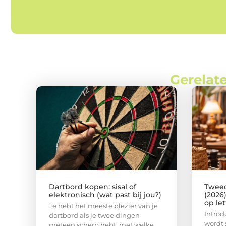
Gerelate
Dartbord kopen: sisal of
Tweed
elektronisch (wat past bij jou?)
(2026
op le
Je hebt het meeste plezier van je
Intro
dartbord als je twee dingen
wordt 
meteen scherp hebt: met welke