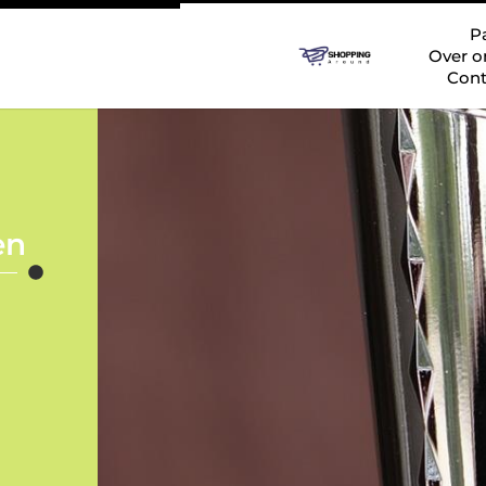
P
Over o
Cont
en