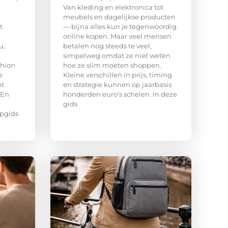
.
Van kleding en elektronica tot
meubels en dagelijkse producten
t
— bijna alles kun je tegenwoordig
online kopen. Maar veel mensen
u,
betalen nog steeds te veel,
simpelweg omdat ze niet weten
shion
hoe ze slim moeten shoppen.
e
Kleine verschillen in prijs, timing
ht
en strategie kunnen op jaarbasis
 En
honderden euro’s schelen. In deze
gids
opgids