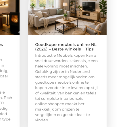
ps
Goedkope meubels online NL
(2026) – Beste winkels + Tips
Introductie Meubels kopen kan al
is
snel duur worden, zeker als je een
 in
hele woning moet inrichten.
inig,
Gelukkig zijn er in Nederland
kbaar
steeds meer mogelijkheden om
goedkope meubels online te
kopen zonder in te leveren op stijl
ele
of kwaliteit. Van banken en tafels
n. Toch
tot complete interieursets —
LED
online shoppen maakt het
udig.
makkelijk om prijzen te
bied
vergelijken en goede deals te
n type
vinden.