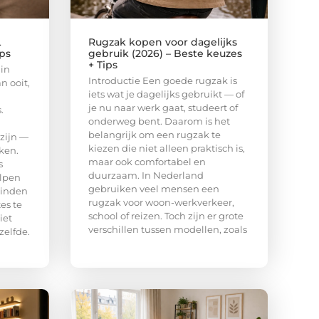
L
Rugzak kopen voor dagelijks
ips
gebruik (2026) – Beste keuzes
+ Tips
 in
Introductie Een goede rugzak is
n ooit,
iets wat je dagelijks gebruikt — of
je nu naar werk gaat, studeert of
.
onderweg bent. Daarom is het
belangrijk om een rugzak te
 zijn —
kiezen die niet alleen praktisch is,
ken.
maar ook comfortabel en
s
duurzaam. In Nederland
lpen
gebruiken veel mensen een
vinden
rugzak voor woon-werkverkeer,
es te
school of reizen. Toch zijn er grote
iet
verschillen tussen modellen, zoals
tzelfde.