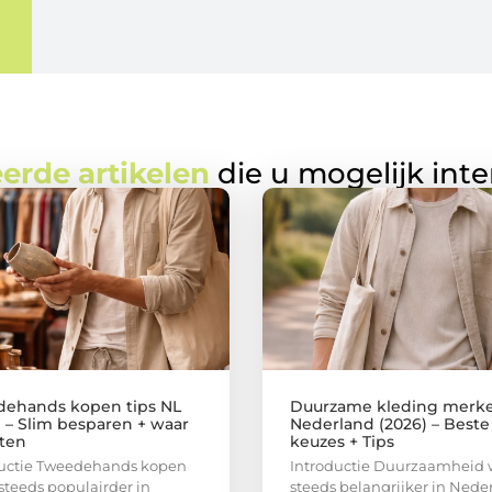
erde artikelen
die u mogelijk int
ehands kopen tips NL
Duurzame kleding merk
) – Slim besparen + waar
Nederland (2026) – Beste
tten
keuzes + Tips
ductie Tweedehands kopen
Introductie Duurzaamheid 
steeds populairder in
steeds belangrijker in Nede