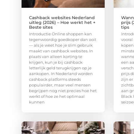
Cashback websites Nederland
Wanne
uitleg (2026) – Hoe werkt het +
prijs 
Beste sites
tips
Introductie Online shoppen kan
Introd
tegenwoordig goedkoper dan ooit
vooral
— als je weet hoe je slim gebruik
kopen,
maakt van cashback websites. In
minste
plaats van alleen korting te
wannee
krijgen, kun je bij cashback
een a
letterlijk geld terugkrijgen op je
versch
aankopen. In Nederland worden
prijs d
cashback platforms steeds
zijn e
populairder, maar veel mensen
zichtb
begrijpen nog niet precies hoe het
aan gr
werkt of hoe ze het optimaal
Black 
kunnen
seizoe