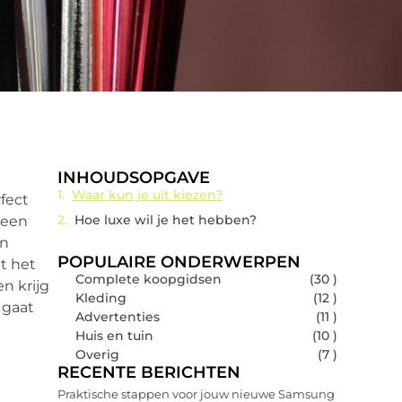
INHOUDSOPGAVE
Waar kun je uit kiezen?
rfect
Hoe luxe wil je het hebben?
 een
en
POPULAIRE ONDERWERPEN
t het
Complete koopgidsen
(30 )
n krijg
Kleding
(12 )
 gaat
Advertenties
(11 )
Huis en tuin
(10 )
Overig
(7 )
RECENTE BERICHTEN
Praktische stappen voor jouw nieuwe Samsung