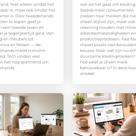
and. Niet alleen omdat het
ook als het gaat om kleding
per is, maar ook omdat het
Steeds meer consumenten
amer is. Door tweedehands
zoeken naar merken die nie
ten te kopen geef je
alleen stijlvol zijn, maar ook
n een tweede leven en
rekening houden met milie
r je tegelijkertijd geld. Van
arbeidsomstandigheden en
g en meubels tot
productieprocessen. Fast fa
onica en fietsen — de
maakt plaats voor bewuster
ehands markt is enorm
keuzes. Maar wat zijn nu éc
id. Toch vinden veel
duurzame kledingmerken?
n het nog spannend om
hoe weet je of een merk
ehands
betrouwbaar is? In deze ko
ontdek