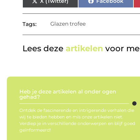
X (Twitter)
Facebook
Glazen trofee
Tags:
Lees deze
artikelen
voor mee
Heb je deze artikelen al onder ogen
gehad?
Ontdek de fascinerende en intrigerende verhalen die
wij te bieden hebben en mis onze artikelen niet.
Verdiep je in verschillende onderwerpen en blijf goed
geïnformeerd!