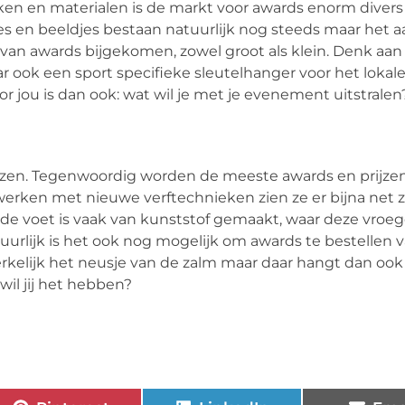
n en materialen is de markt voor awards enorm divers
es en beeldjes bestaan natuurlijk nog steeds maar het a
tal van awards bijgekomen, zowel groot als klein. Denk aa
ook een sport specifieke sleutelhanger voor het lokal
r jou is dan ook: wat wil je met je evenement uitstralen
iezen. Tegenwoordig worden de meeste awards en prijze
werken met nieuwe verftechnieken zien ze er bijna net 
k de voet is vaak van kunststof gemaakt, waar deze vroeg
urlijk is het ook nog mogelijk om awards te bestellen 
werkelijk het neusje van de zalm maar daar hangt dan oo
wil jij het hebben?