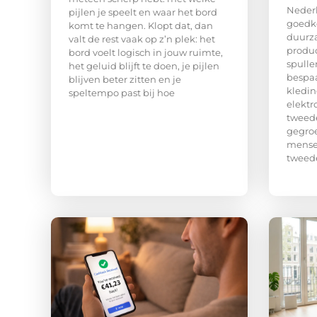
Nederl
pijlen je speelt en waar het bord
goedko
komt te hangen. Klopt dat, dan
duurz
valt de rest vaak op z’n plek: het
produc
bord voelt logisch in jouw ruimte,
spulle
het geluid blijft te doen, je pijlen
bespaa
blijven beter zitten en je
kledin
speltempo past bij hoe
elektr
tweed
gegroe
mense
tweed