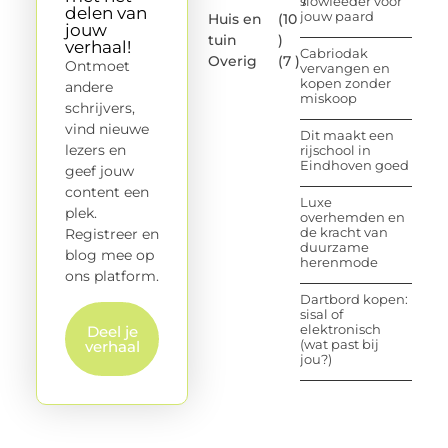
slowfeeder voor
delen van
jouw paard
Huis en
(10
jouw
tuin
)
verhaal!
Cabriodak
Overig
(7 )
Ontmoet
vervangen en
kopen zonder
andere
miskoop
schrijvers,
vind nieuwe
Dit maakt een
lezers en
rijschool in
Eindhoven goed
geef jouw
content een
Luxe
plek.
overhemden en
de kracht van
Registreer en
duurzame
blog mee op
herenmode
ons platform.
Dartbord kopen:
sisal of
elektronisch
Deel je
(wat past bij
verhaal
jou?)