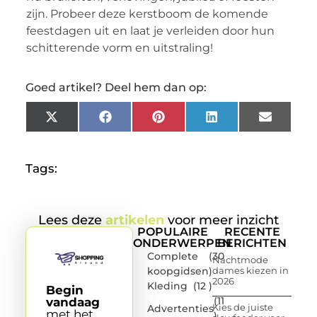
zijn. Probeer deze kerstboom de komende
feestdagen uit en laat je verleiden door hun
schitterende vorm en uitstraling!
Goed artikel? Deel hem dan op:
X
Facebook
Pinterest
LinkedIn
Email
(Twitter)
Tags:
Lees deze
artikelen
voor meer inzicht
POPULAIRE
RECENTE
ONDERWERPEN
BERICHTEN
Complete
(30
Nachtmode
koopgidsen
)
dames kiezen in
2026
Kleding
(12 )
Begin
(11
vandaag
Kies de juiste
Advertenties
met het
)