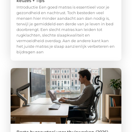
keuzes + Tips
Introductie Een goed matras is essentieel voor je
gezondheid en nachtrust. Toch besteden veel
mensen hier minder aandacht aan dan nodig is,
terwijl je gemiddeld een derde van je leven in bed
doorbrengt. Een slecht matras kan leiden tot
rugklachten, slechte slaapkwaliteit en
vermoeidheid overdag. Aan de andere kant kan
het juiste matras je slaap aanzienlijk verbeteren en
bijdragen aan
Beste bureaustoel voor thuiswerken (2026) –