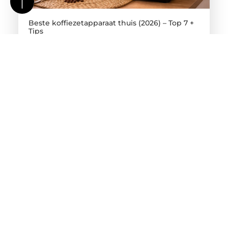
Beste koffiezetapparaat thuis (2026) – Top 7 +
Tips
Introductie Voor veel mensen in Nederland begint
de dag met een kop koffie. Of je nu houdt van een
snelle espresso, een romige cappuccino of gewoon
een klassieke filterkoffie — een goed
koffiezetapparaat maakt een groot verschil. Het
aanbod is echter enorm. Van eenvoudige
filterapparaten tot volautomatische
espressomachines: elk type heeft zijn eigen
voordelen en nadelen. Daarom is het belangrijk