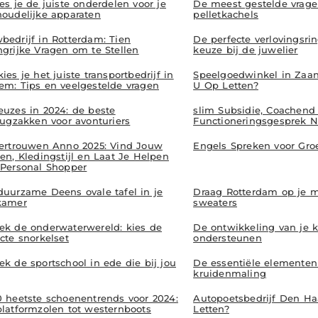
es je de juiste onderdelen voor je
De meest gestelde vrage
houdelijke apparaten
pelletkachels
bedrijf in Rotterdam: Tien
De perfecte verlovingsri
ngrijke Vragen om te Stellen
keuze bij de juwelier
ies je het juiste transportbedrijf in
Speelgoedwinkel in Zaa
em: Tips en veelgestelde vragen
U Op Letten?
euzes in 2024: de beste
slim Subsidie, Coachend
rugzakken voor avonturiers
Functioneringsgesprek Ni
vertrouwen Anno 2025: Vind Jouw
Engels Spreken voor Gro
en, Kledingstijl en Laat Je Helpen
 Personal Shopper
duurzame Deens ovale tafel in je
Draag Rotterdam op je
kamer
sweaters
ek de onderwaterwereld: kies de
De ontwikkeling van je 
cte snorkelset
ondersteunen
k de sportschool in ede die bij jou
De essentiële elementen v
kruidenmaling
0 heetste schoenentrends voor 2024:
Autopoetsbedrijf Den H
platformzolen tot westernboots
Letten?