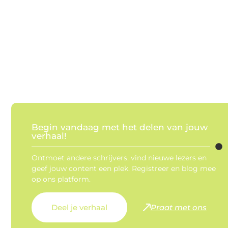
Begin vandaag met het delen van jouw
verhaal!
Ontmoet andere schrijvers, vind nieuwe lezers en
geef jouw content een plek. Registreer en blog mee
op ons platform.
Deel je verhaal
Praat met ons