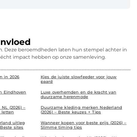
invloed
ren. Deze beroemdheden laten hun stempel achter in
k écht impact hebben op onze samenleving.
 in 2026
Kies de juiste slowfeeder voor jouw
paard
in Eindhoven
Luxe overhemden en de kracht van
duurzame herenmode
NL (2026) –
Duurzame kleding merken Nederland
 letten
(2026) – Beste keuzes + Tips
land uitleg
Wanneer kopen voor beste prijs (2026) –
Beste sites
Slimme timing tips