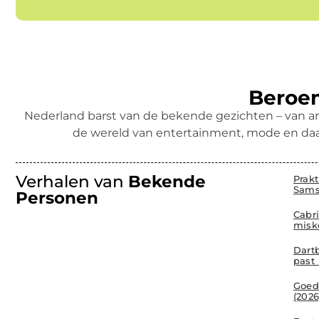
Beroem
Nederland barst van de bekende gezichten – van ar
de wereld van entertainment, mode en daa
Verhalen van
Bekende
Prak
Sams
Personen
Cabr
misk
Dartb
past 
Goed
(202