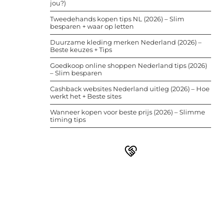
jou?)
Tweedehands kopen tips NL (2026) – Slim
besparen + waar op letten
Duurzame kleding merken Nederland (2026) –
Beste keuzes + Tips
Goedkoop online shoppen Nederland tips (2026)
– Slim besparen
Cashback websites Nederland uitleg (2026) – Hoe
werkt het + Beste sites
Wanneer kopen voor beste prijs (2026) – Slimme
timing tips
Word deel van een actieve
blogcommunity
Bij ons krijg je meer dan alleen een
plek om te schrijven. Ontmoet andere
schrijvers, ontvang feedback, en laat je