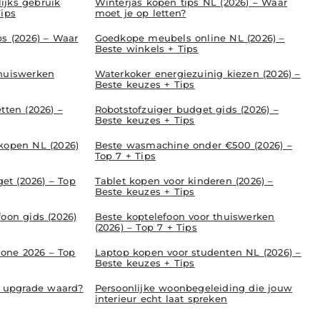
ijks gebruik
Winterjas kopen tips NL (2026) – Waar
Tips
moet je op letten?
ps (2026) – Waar
Goedkope meubels online NL (2026) –
Beste winkels + Tips
thuiswerken
Waterkoker energiezuinig kiezen (2026) –
Beste keuzes + Tips
tten (2026) –
Robotstofzuiger budget gids (2026) –
Beste keuzes + Tips
 kopen NL (2026)
Beste wasmachine onder €500 (2026) –
Top 7 + Tips
t (2026) – Top
Tablet kopen voor kinderen (2026) –
Beste keuzes + Tips
foon gids (2026)
Beste koptelefoon voor thuiswerken
(2026) – Top 7 + Tips
one 2026 – Top
Laptop kopen voor studenten NL (2026) –
Beste keuzes + Tips
de upgrade waard?
Persoonlijke woonbegeleiding die jouw
interieur echt laat spreken