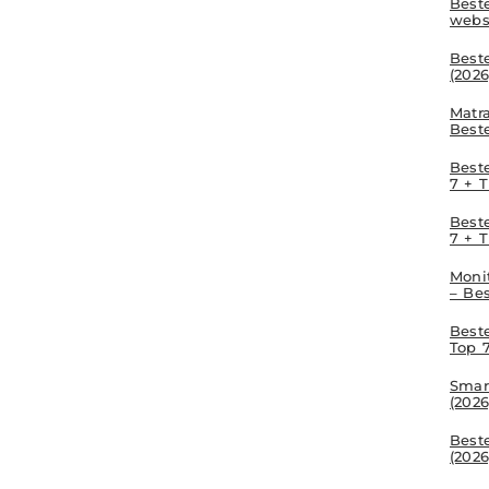
Beste
webs
Best
(2026
Matr
Best
Beste
7 + T
Beste
7 + T
Moni
– Be
Best
Top 7
Smar
(2026
Best
(2026