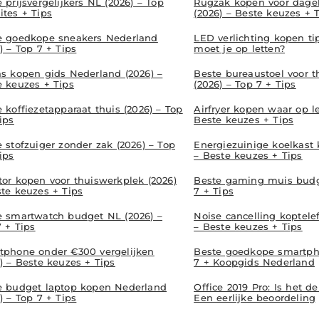
 prijsvergelijkers NL (2026) – Top
Rugzak kopen voor dagel
ites + Tips
(2026) – Beste keuzes + 
e goedkope sneakers Nederland
LED verlichting kopen ti
) – Top 7 + Tips
moet je op letten?
as kopen gids Nederland (2026) –
Beste bureaustoel voor 
e keuzes + Tips
(2026) – Top 7 + Tips
 koffiezetapparaat thuis (2026) – Top
Airfryer kopen waar op le
ips
Beste keuzes + Tips
 stofzuiger zonder zak (2026) – Top
Energiezuinige koelkast
ips
– Beste keuzes + Tips
tor kopen voor thuiswerkplek (2026)
Beste gaming muis budge
ste keuzes + Tips
7 + Tips
e smartwatch budget NL (2026) –
Noise cancelling koptele
 + Tips
– Beste keuzes + Tips
tphone onder €300 vergelijken
Beste goedkope smartph
) – Beste keuzes + Tips
7 + Koopgids Nederland
e budget laptop kopen Nederland
Office 2019 Pro: Is het 
) – Top 7 + Tips
Een eerlijke beoordeling