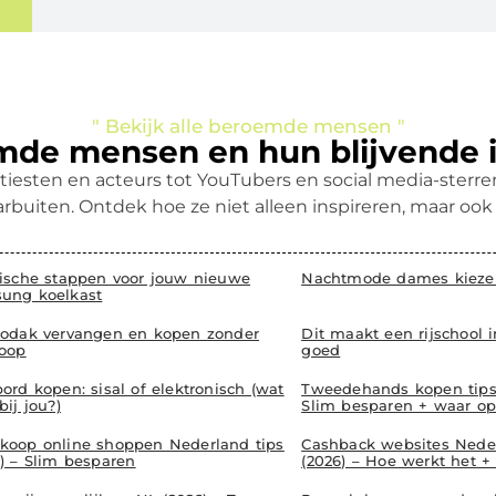
" Bekijk alle beroemde mensen "
de mensen en hun blijvende 
tiesten en acteurs tot YouTubers en social media-ster
rbuiten. Ontdek hoe ze niet alleen inspireren, maar oo
tische stappen voor jouw nieuwe
Nachtmode dames kiezen
ung koelkast
iodak vervangen en kopen zonder
Dit maakt een rijschool 
oop
goed
ord kopen: sisal of elektronisch (wat
Tweedehands kopen tips 
bij jou?)
Slim besparen + waar op
koop online shoppen Nederland tips
Cashback websites Neder
6) – Slim besparen
(2026) – Hoe werkt het + 