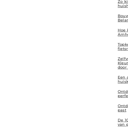
Zo ki
huis
Bouw
Bela
Hoe k
Arnh
Topk
fiets
Zelf
Kleur
door
Een 
huis
Ontd
perfe
Ontde
past
De 1
van 