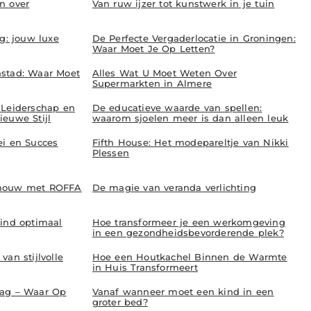
n over
Van ruw ijzer tot kunstwerk in je tuin
ng: jouw luxe
De Perfecte Vergaderlocatie in Groningen:
Waar Moet Je Op Letten?
nstad: Waar Moet
Alles Wat U Moet Weten Over
Supermarkten in Almere
 Leiderschap en
De educatieve waarde van spellen:
euwe Stijl
waarom sjoelen meer is dan alleen leuk
ei en Succes
Fifth House: Het modepareltje van Nikki
Plessen
 mouw met ROFFA
De magie van veranda verlichting
kind optimaal
Hoe transformeer je een werkomgeving
in een gezondheidsbevorderende plek?
an stijlvolle
Hoe een Houtkachel Binnen de Warmte
in Huis Transformeert
aag – Waar Op
Vanaf wanneer moet een kind in een
groter bed?