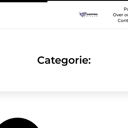
P
Over o
Cont
Categorie: