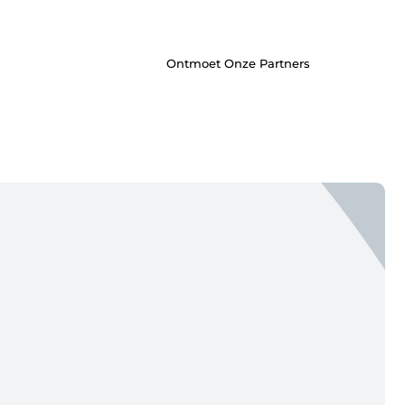
inspireren door de verhalen van
anderen.
Ontmoet Onze Partners