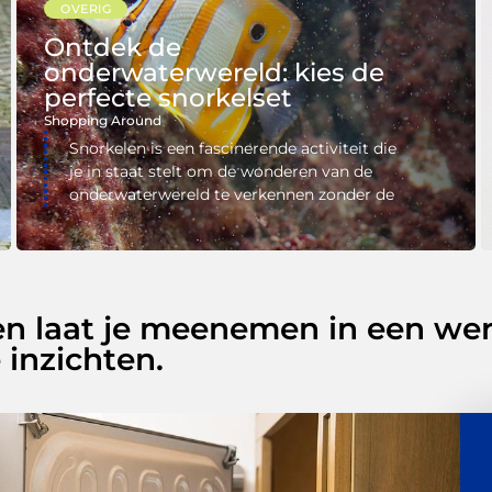
OVERIG
Ontdek de
onderwaterwereld: kies de
perfecte snorkelset
Shopping Around
Snorkelen is een fascinerende activiteit die
je in staat stelt om de wonderen van de
onderwaterwereld te verkennen zonder de
en laat je meenemen in een wer
 inzichten.