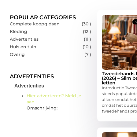
POPULAR CATEGORIES
Complete koopgidsen
(30 )
Kleding
(12 )
Advertenties
(11 )
Huis en tuin
(10 )
Overig
(7 )
Tweedehands k
ADVERTENTIES
(2026) – Slim 
letten
Advertenties
Introductie Twe
steeds populairde
Hier adverteren? Meld je
alleen omdat het
aan.
omdat het duurza
Omschrijving:
tweedehands pro