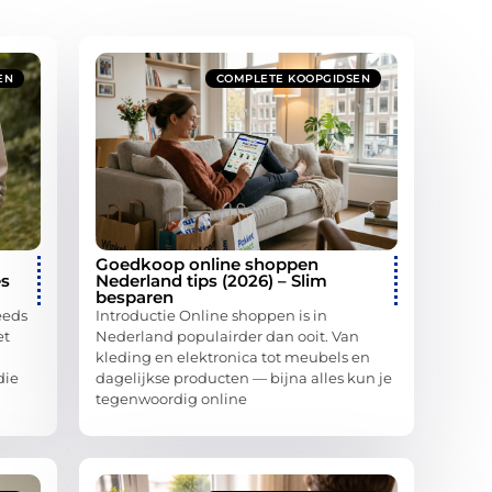
EN
COMPLETE KOOPGIDSEN
Goedkoop online shoppen
es
Nederland tips (2026) – Slim
besparen
eeds
Introductie Online shoppen is in
et
Nederland populairder dan ooit. Van
kleding en elektronica tot meubels en
die
dagelijkse producten — bijna alles kun je
tegenwoordig online