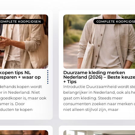
COMPLETE KOOPGIDSEN
COMPLETE KOOPGIDS
open tips NL
Duurzame kleding merken
besparen + waar op
Nederland (2026) – Beste keuz
+ Tips
edehands kopen wordt
Introductie Duurzaamheid wordt st
r in Nederland. Niet
belangrijker in Nederland, ook als h
 goedkoper is, maar ook
gaat om kleding. Steeds meer
mer is. Door
consumenten zoeken naar merken 
ducten te kopen
niet alleen stijlvol zijn, maar