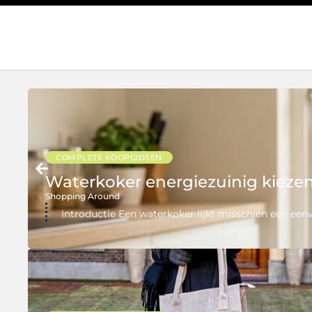
COMPLETE KOOPGIDSEN
Waterkoker energiezuinig kiezen 
Shopping Around
Introductie Een waterkoker lijkt misschien een een