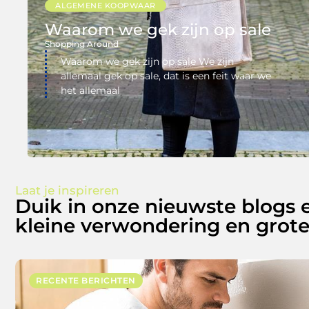
ALGEMENE KOOPWAAR
Waarom we gek zijn op sale
Shopping Around
Waarom we gek zijn op sale We zijn
allemaal gek op sale, dat is een feit waar we
het allemaal
Laat je inspireren
Duik in onze nieuwste blogs 
kleine verwondering en grote
RECENTE BERICHTEN