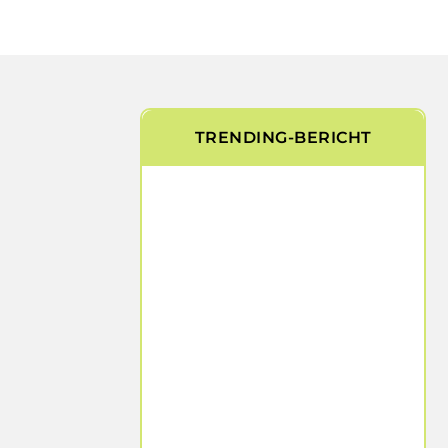
TRENDING-BERICHT
Artikelen die je niet wilt
missen
Van boeiende observaties tot
inspirerende inzichten – wij
hebben een selectie
samengesteld die je uitnodigt
om anders te kijken en dieper te
voelen.