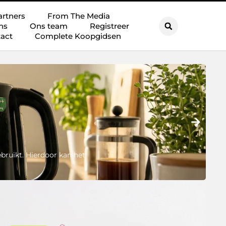
artners
From The Media
ns
Ons team
Registreer
act
Complete Koopgidsen
D
Sh
bruikt. Hierdoor kan het