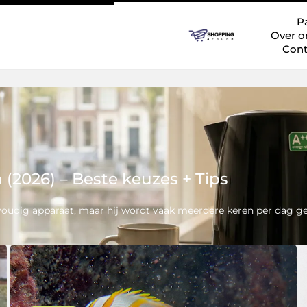
P
Over o
Cont
(2026) – Beste keuzes + Tips
voudig apparaat, maar hij wordt vaak meerdere keren per dag ge