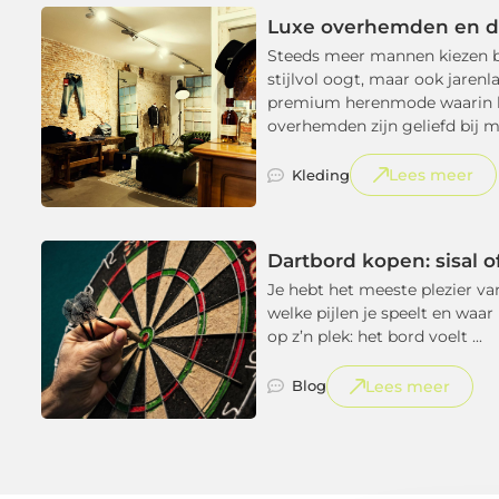
Luxe overhemden en d
Steeds meer mannen kiezen be
stijlvol oogt, maar ook jaren
premium herenmode waarin kwa
overhemden zijn geliefd bij ma
Lees meer
Kleding
Dartbord kopen: sisal of
Je hebt het meeste plezier va
welke pijlen je speelt en waar
op z’n plek: het bord voelt ...
Lees meer
Blog