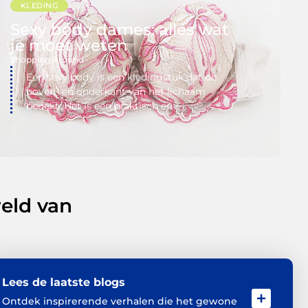
KLEDING
Sexy body dames: alles wat
je moet weten
Shopping Around
Een sexy body is een kledingstuk dat de
boven- en onderkant van het lichaam
bedekt. Het is een praktisch en
eld van
Lees de laatste blogs
Ontdek inspirerende verhalen die het gewone