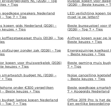
 prijsvergelijkers NL (2026) – Top
Rugzak kopen voor dagel
ites + Tips
(2026) – Beste keuzes + 
e goedkope sneakers Nederland
LED verlichting kopen ti
) – Top 7 + Tips
moet je op letten?
as kopen gids Nederland (2026) –
Beste bureaustoel voor 
e keuzes + Tips
(2026) – Top 7 + Tips
 koffiezetapparaat thuis (2026) – Top
Airfryer kopen waar op le
ips
Beste keuzes + Tips
 stofzuiger zonder zak (2026) – Top
Energiezuinige koelkast
ips
– Beste keuzes + Tips
tor kopen voor thuiswerkplek (2026)
Beste gaming muis budge
ste keuzes + Tips
7 + Tips
e smartwatch budget NL (2026) –
Noise cancelling koptele
 + Tips
– Beste keuzes + Tips
tphone onder €300 vergelijken
Beste goedkope smartph
) – Beste keuzes + Tips
7 + Koopgids Nederland
e budget laptop kopen Nederland
Office 2019 Pro: Is het 
) – Top 7 + Tips
Een eerlijke beoordeling