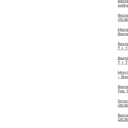
Beste
webs
Best
(2026
Matr
Best
Beste
7 + T
Beste
7 + T
Moni
– Be
Best
Top 7
Smar
(2026
Best
(2026