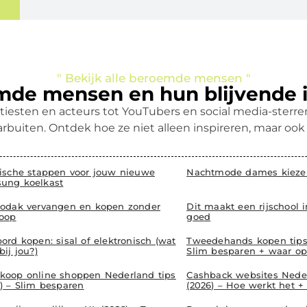
" Bekijk alle beroemde mensen "
de mensen en hun blijvende 
tiesten en acteurs tot YouTubers en social media-ster
rbuiten. Ontdek hoe ze niet alleen inspireren, maar oo
tische stappen voor jouw nieuwe
Nachtmode dames kiezen
ung koelkast
iodak vervangen en kopen zonder
Dit maakt een rijschool 
oop
goed
ord kopen: sisal of elektronisch (wat
Tweedehands kopen tips 
bij jou?)
Slim besparen + waar op
koop online shoppen Nederland tips
Cashback websites Neder
6) – Slim besparen
(2026) – Hoe werkt het + 