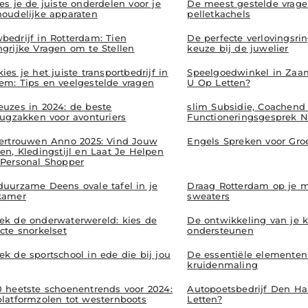
es je de juiste onderdelen voor je
De meest gestelde vrage
houdelijke apparaten
pelletkachels
bedrijf in Rotterdam: Tien
De perfecte verlovingsri
ngrijke Vragen om te Stellen
keuze bij de juwelier
ies je het juiste transportbedrijf in
Speelgoedwinkel in Zaa
em: Tips en veelgestelde vragen
U Op Letten?
euzes in 2024: de beste
slim Subsidie, Coachend
rugzakken voor avonturiers
Functioneringsgesprek Ni
vertrouwen Anno 2025: Vind Jouw
Engels Spreken voor Gro
en, Kledingstijl en Laat Je Helpen
 Personal Shopper
duurzame Deens ovale tafel in je
Draag Rotterdam op je
kamer
sweaters
ek de onderwaterwereld: kies de
De ontwikkeling van je 
cte snorkelset
ondersteunen
k de sportschool in ede die bij jou
De essentiële elementen v
kruidenmaling
0 heetste schoenentrends voor 2024:
Autopoetsbedrijf Den H
platformzolen tot westernboots
Letten?