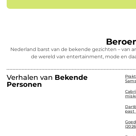
Beroem
Nederland barst van de bekende gezichten – van ar
de wereld van entertainment, mode en daa
Verhalen van
Bekende
Prak
Sams
Personen
Cabr
misk
Dartb
past 
Goed
(202