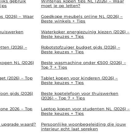
ijks gebruik
Winterjas kopen tips NL (2026) – Waar
Tips
moet je op letten?
ps (2026) – Waar
Goedkope meubels online NL (2026) –
Beste winkels + Tips
thuiswerken
Waterkoker energiezuinig kiezen (2026) –
Beste keuzes + Tips
tten (2026) –
Robotstofzuiger budget gids (2026) –
Beste keuzes + Tips
 kopen NL (2026)
Beste wasmachine onder €500 (2026) –
Top 7 + Tips
t (2026) – Top
Tablet kopen voor kinderen (2026) –
Beste keuzes + Tips
foon gids (2026)
Beste koptelefoon voor thuiswerken
(2026) – Top 7 + Tips
one 2026 – Top
Laptop kopen voor studenten NL (2026) –
Beste keuzes + Tips
de upgrade waard?
Persoonlijke woonbegeleiding die jouw
interieur echt laat spreken