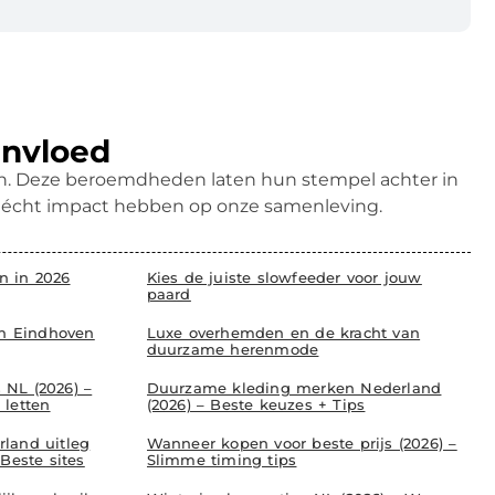
invloed
ren. Deze beroemdheden laten hun stempel achter in
k écht impact hebben op onze samenleving.
 in 2026
Kies de juiste slowfeeder voor jouw
paard
in Eindhoven
Luxe overhemden en de kracht van
duurzame herenmode
NL (2026) –
Duurzame kleding merken Nederland
 letten
(2026) – Beste keuzes + Tips
land uitleg
Wanneer kopen voor beste prijs (2026) –
Beste sites
Slimme timing tips