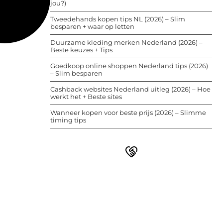
jou?)
Tweedehands kopen tips NL (2026) – Slim
besparen + waar op letten
Duurzame kleding merken Nederland (2026) –
Beste keuzes + Tips
Goedkoop online shoppen Nederland tips (2026)
– Slim besparen
Cashback websites Nederland uitleg (2026) – Hoe
werkt het + Beste sites
Wanneer kopen voor beste prijs (2026) – Slimme
timing tips
Word deel van een actieve
blogcommunity
Bij ons krijg je meer dan alleen een
plek om te schrijven. Ontmoet andere
schrijvers, ontvang feedback, en laat je