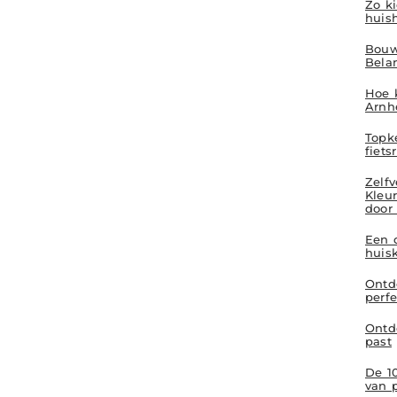
Zo ki
huis
Bouw
Bela
Hoe k
Arnh
Topk
fiets
Zelf
Kleur
door
Een 
huis
Ontd
perfe
Ontde
past
De 1
van 