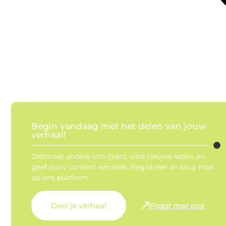
Begin vandaag met het delen van jouw
verhaal!
Ontmoet andere schrijvers, vind nieuwe lezers en
geef jouw content een plek. Registreer en blog mee
op ons platform.
Deel je verhaal
Praat met ons