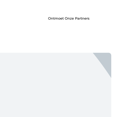
inspireren door de verhalen van
anderen.
Ontmoet Onze Partners