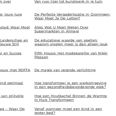
n over
Van ruw ijzer tot kunstwerk in je tuin
ng: jouw luxe
De Perfecte Vergaderlocatie in Groningen:
Waar Moet Je Op Letten?
nstad: Waar Moet
Alles Wat U Moet Weten Over
Supermarkten in Almere
 Leiderschap en
De educatieve waarde van spellen:
euwe Stijl
waarom sjoelen meer is dan alleen leuk
ei en Succes
Fifth House: Het modepareltje van Nikki
Plessen
 mouw met ROFFA
De magie van veranda verlichting
kind optimaal
Hoe transformeer je een werkomgeving
in een gezondheidsbevorderende plek?
an stijlvolle
Hoe een Houtkachel Binnen de Warmte
in Huis Transformeert
aag – Waar Op
Vanaf wanneer moet een kind in een
groter bed?